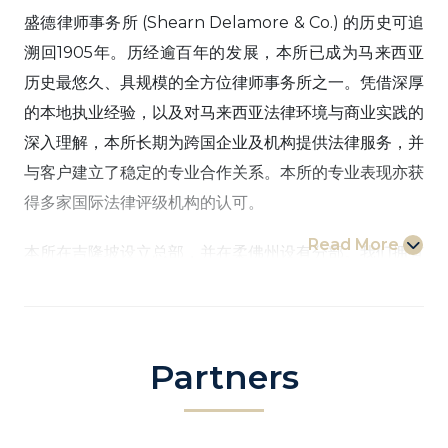
盛德律师事务所 (Shearn Delamore & Co.) 的历史可追
溯回1905年。历经逾百年的发展，本所已成为马来西亚
历史最悠久、具规模的全方位律师事务所之一。凭借深厚
的本地执业经验，以及对马来西亚法律环境与商业实践的
深入理解，本所长期为跨国企业及机构提供法律服务，并
与客户建立了稳定的专业合作关系。本所的专业表现亦获
得多家国际法律评级机构的认可。
Read More
本所在吉隆坡设立总部，并在柔佛州设有分部。我们拥有
超过100名执业律师及300名职员，具备充足的资源及丰
富的经验， 处理高度复杂的交易及业务。 尤其在跨境事
务方面，我们与全球顶尖律师事务所保持紧密合作，确保
Partners
跨境事务高效推进， 并通过跨领域、跨专业的合作，为
客户提供多样化的法律服务与解决方案。