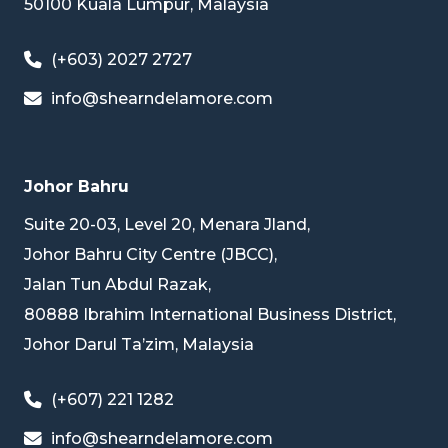
50100 Kuala Lumpur, Malaysia
区的成员律所，建立了长期且制度化的协作机制。DNA
由多家东南亚主要司法管辖区具规模与实务经验的律所组
(+603) 2027 2727
成，覆盖九个东盟国家，汇聚超过800名执业律师，其
中包括230余名合伙人，为处理涉及多个东南亚法域的交
info@shearndelamore.com
易及争议事务，提供稳定的区域协作平台。
DNA 以“firm of firms”的运作模式开展协作，成员律所
Johor Bahru
在保持各自独立性的同时，可就跨境交易、并购、融资及
Suite 20-03, Level 20, Menara Jland,
争议解决事项进行协调分工，从而更高效地应对具时效性
Johor Bahru City Centre (JBCC),
及复杂性的多法域项目需求。
Jalan Tun Abdul Razak,
80888 Ibrahim International Business District,
同时，本所亦是 World Law Group（WLG）、World
Johor Darul Ta’zim, Malaysia
Services Group（WSG） 及 The Employment Law
Alliance（ELA） 等国际专业网络的成员。通过上述国
(+607) 221 1282
际网络，我们能够在涉及更广泛司法管辖区的事务中，与
海外合作律所进行配合，以支持客户在亚洲及其他主要市
info@shearndelamore.com