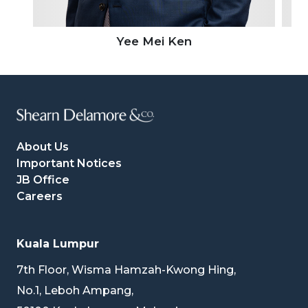
在中国本地、海外及马来西亚的各类投资项目中深入合
作，积累了丰富的实务经验，深谙中国企业的商业思维与
Yee Mei Ken
运作方式，能为客户提供更具针对性和实效性的法律服
务。
多语言与跨文化高效沟通
我们的团队深谙马来西亚及中国企业的文化与地缘政治环
About Us
境，且擅长以多语言高效沟通，确保法律建议精准、实
Important Notices
JB Office
际，为客户在跨境业务中提供全面的支持。
Careers
东南亚区域与国际网络协作
Kuala Lumpur
作为东南亚（ASEAN）区域性法律联盟 Drew
7th Floor, Wisma Hamzah-Kwong Hing,
Network Asia（DNA）的创始成员之一，我们与新加
No.1, Leboh Ampang,
坡、印度尼西亚、菲律宾、泰国、越南及老挝等司法管辖